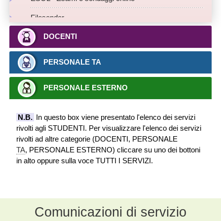
Filesender
DOCENTI
Gestione e convocazione Organi Collegiali (SIOC-
WEBSIOC)
PERSONALE TA
Gestione tirocini curriculari e post laurea
Mailing List e Bacheca Unina
PERSONALE ESTERNO
Posta elettronica @unina @studenti
N.B.
In questo box viene presentato l'elenco dei servizi
Posta elettronica certificata: Unina PEC
rivolti agli STUDENTI. Per visualizzare l'elenco dei servizi
rivolti ad altre categorie (DOCENTI, PERSONALE
PuntoStudio
TA
, PERSONALE ESTERNO) cliccare su uno dei bottoni
in alto oppure sulla voce TUTTI I SERVIZI.
Ricerca web Google
SCoPE
Datacenter
Segrepass: Segreteria online, immatricolazioni e test
Comunicazioni di servizio
online