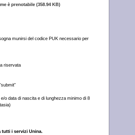
same è prenotabile
(358.94 KB)
bisogna munirsi del codice PUK necessario per
ea riservata
 "submit"
/o data di nascita e di lunghezza minimo di 8
tasia)
utti i servizi Unina.