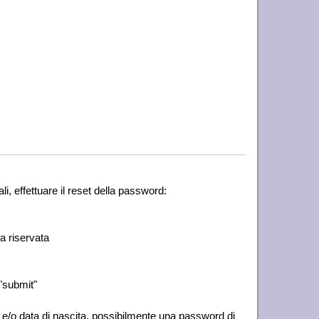
li, effettuare il reset della password:
ea riservata
 "submit"
/o data di nascita, possibilmente una password di