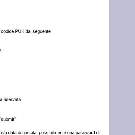
il codice PUK dal seguente
f
ea riservata
 "submit"
/o data di nascita, possibilmente una password di