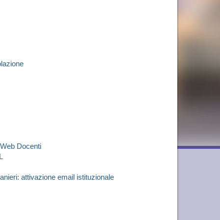
olazione
u Web Docenti
L
nieri: attivazione email istituzionale