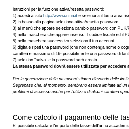
Istruzioni per la funzione attiva/resetta password:
1) accedi al sito
http://www.unina.it
e seleziona il tasto area ri
2) in basso alla pagina seleziona attiva/resetta password.
3) al menù che appare seleziona cambio password con PUK/
4) nella maschera che appare inserisci il codice fiscale ed il 
5) nella maschera successiva seleziona il tuo account
6) digita e ripeti una password (che non contenga nome o cog
caratteri e massimo di 16- possibilmente una password di fant
7) selezion "salva" e la password sarà creata.
La stessa password dovrà essere utilizzata per accedere a t
Per la generazione della password stiamo rilevando delle limi
Segrepass che, al momento,
sembrano essere limitate ad un m
problemi di accesso anche per l'utilizzo di alcuni caratteri spe
Come calcolo il pagamento delle tas
E' possibile calcolare l'importo delle tasse dell'anno accademic