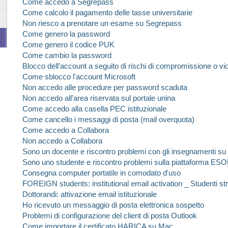
Come accedo a Segrepass
Come calcolo il pagamento delle tasse universitarie
Non riesco a prenotare un esame su Segrepass
Come genero la password
Come genero il codice PUK
Come cambio la password
Blocco dell’account a seguito di rischi di compromissione o vi
Come sblocco l'account
Microsoft
Non accedo alle procedure per password scaduta
Non accedo all'area riservata sul portale unina
Come accedo alla casella PEC istituzionale
Come cancello i messaggi di posta (mail overquota)
Come accedo a Collabora
Non accedo a Collabora
Sono un docente e riscontro problemi con gli insegnamenti s
Sono uno studente e riscontro problemi sulla piattaforma ESO
Consegna computer portatile in comodato d'uso
FOREIGN students: institutional email activation _ Studenti stra
Dottorandi: attivazione email istituzionale
Ho ricevuto un messaggio di posta elettronica sospetto
Problemi di configurazione del client di posta Outlook
Come importare il certificato HARICA su Mac