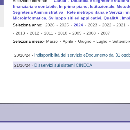
Selezione corrente:
Canali
: Didattica e segreterie studen
finanziaria e contabile, In primo piano, Istituzionale, Meto
Segreteria Amministrativa , Rete metropolitana e Servizi inno
Microinformatica, Sviluppo siti ed applicativi, QualitÃ , Impi
Seleziona anno:
2026
2025
2024
2023
2022
2021
2013
2012
2011
2010
2009
2008
2007
Seleziona mese:
Marzo
Aprile
Giugno
Luglio
Settembr
Indisponibilità del servizio eDocumento dal 31 ott
23/10/24
-
Disservizi sui sistemi CINECA
21/10/24
-