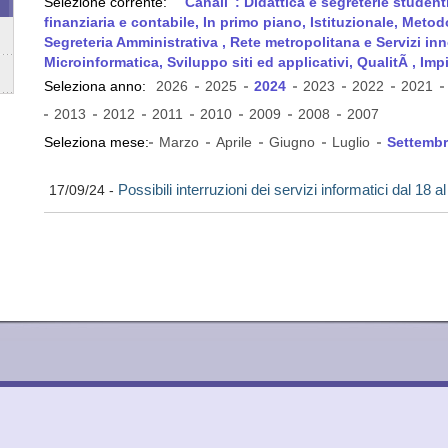
Selezione corrente:
Canali
: Didattica e segreterie studen
finanziaria e contabile, In primo piano, Istituzionale, Meto
Segreteria Amministrativa , Rete metropolitana e Servizi inno
Microinformatica, Sviluppo siti ed applicativi, QualitÃ , Impi
Seleziona anno:
2026
2025
2024
2023
2022
2021
2013
2012
2011
2010
2009
2008
2007
Seleziona mese:
Marzo
Aprile
Giugno
Luglio
Settemb
Possibili interruzioni dei servizi informatici dal 18 
17/09/24
-