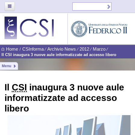
Home
CSInforma
Archivio News
2012
Marzo
/
⁄
⁄
⁄
⁄
Il CSI inaugura 3 nuove aule informatizzate ad accesso libero
Menu
Il
CSI
inaugura 3 nuove aule
informatizzate ad accesso
libero