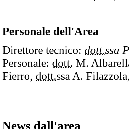
Personale dell'Area
Direttore tecnico:
dott.
ssa P
Personale:
dott.
M. Albarell
Fierro,
dott.
ssa A. Filazzola
News dall'area