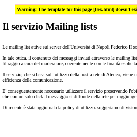
Warning! The template for this page [flex.html] doesn't exi
Il servizio Mailing lists
Le mailing list attive sui server dell'Università di Napoli Federico II s
In tale ottica, il contenuto dei messaggi inviati attraverso le mailing li
filtraggio a cura del moderatore, coerentemente con le finalità esplicitate 
Il servizio, che si basa sull' utilizzo della nostra rete di Ateneo, v
efficienza della comunicazione.
E' conseguentemente necessario utilizzare il servizio preservando l'obi
che con un solo click il messaggio si diffonde nella rete per raggiungere
Di recente è stata aggiornata la policy di utilizzo: suggeriamo di vision